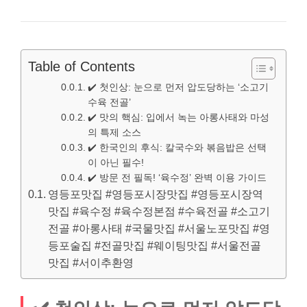
Table of Contents
✔️ 첫인상: 눈으로 먼저 압도당하는 ‘소고기
수육 전골’
✔️ 맛의 핵심: 입에서 녹는 아롱사태와 마성
의 특제 소스
✔️ 한국인의 후식: 칼국수와 볶음밥은 선택
이 아닌 필수!
✔️ 방문 전 필독! ‘육수정’ 완벽 이용 가이드
영등포맛집 #영등포시장맛집 #영등포시장역
맛집 #육수정 #육수정본점 #수육전골 #소고기
전골 #아롱사태 #국물맛집 #서울노포맛집 #영
등포술집 #전골맛집 #웨이팅맛집 #서울전골
맛집 #서이추환영