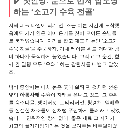
✔️ 첫인상: 눈으로 먼저 압도당
하는 ‘소고기 수육 전골’
저녁 피크 타임이 되기 전, 조금 이른 시간에 도착했
음에도 가게 안은 이미 온기를 찾아 모여든 손님들
로 북적였습니다. 자리를 잡고 대표 메뉴인 ‘소고기
수육 전골’을 주문하자, 이내 테이블 위로 거대한 냄
비 하나가 묵직하게 놓였습니다. 그리고 그 순간, 함
께 간 일행 모두 “우와!” 하는 감탄사를 내뱉고 말았
죠.
냄비 중앙에는 마치 붉은 꽃이 활짝 핀 것처럼 선홍
빛의
아롱사태 수육
이 자태를 뽐내고 있고, 그 주위
를 숙주나물, 팽이버섯, 느타리버섯, 청경채, 알배추
등 신선한 채소들이 산처럼 푸짐하게 둘러싸고 있었
습니다. 인위적인 장식 없이, 좋은 재료 그 자체가
최고의 플레이팅이라는 것을 보여주는 비주얼이었