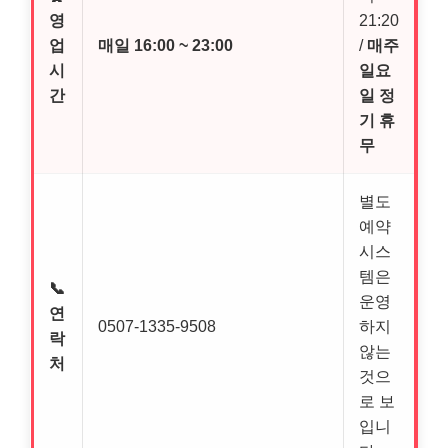
영
21:20
업
매일 16:00 ~ 23:00
/
매주
시
일요
간
일 정
기 휴
무
별도
예약
시스
템은
📞
운영
연
0507-1335-9508
하지
락
않는
처
것으
로 보
입니