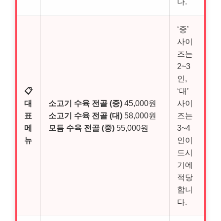
다.
‘중’
사이
즈는
2~3
인,
📋
‘대’
대
소고기 수육 전골 (중)
45,000원
사이
표
소고기 수육 전골 (대)
58,000원
즈는
메
모듬 수육 전골 (중)
55,000원
3~4
뉴
인이
드시
기에
적당
합니
다.