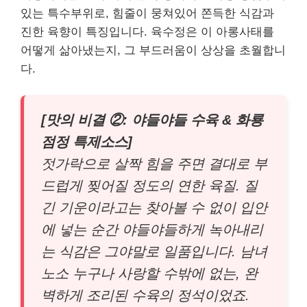
있는 특수부위로, 힘줄이 뭉쳐있어 쫀득한 식감과
진한 육향이 특징입니다. 육수정은 이 아롱사태를
어떻게 삶아냈는지, 그 부드러움이 상상을 초월합니
다.
[맛의 비결 ②: 야들야들 수육 & 화룡
점정 특제소스]
젓가락으로 살짝 힘을 주면 결대로 부
드럽게 찢어질 정도의 연한 육질. 질
긴 기운이라고는 찾아볼 수 없이 입안
에 넣는 순간 야들야들하게 녹아내리
는 식감은 그야말로 일품입니다. 남녀
노소 누구나 사랑할 수밖에 없는, 완
벽하게 조리된 수육의 정석이었죠.