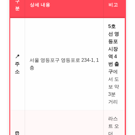
구
상세 내용
비고
분
5호
선 영
등포
시장
📍
역 4
서울 영등포구 영등포로 234-1, 1
주
번 출
층
소
구
에
서 도
보 약
3분
거리
라스
트 오
⏰
더