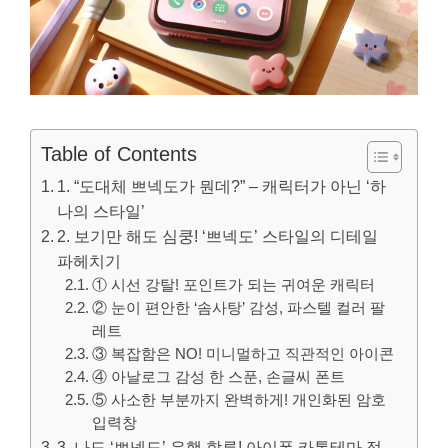
Table of Contents
1. “도대체 쁘넥도가 뭔데?” – 캐릭터가 아닌 ‘하
나의 스타일’
2. 보기만 해도 심쿵! ‘쁘넥도’ 스타일의 디테일
파헤치기
① 시선 강탈! 포인트가 되는 귀여운 캐릭터
② 눈이 편안한 ‘솜사탕’ 감성, 파스텔 컬러 팔
레트
③ 복잡함은 NO! 미니멀하고 직관적인 아이콘
④ 아날로그 감성 한 스푼, 손글씨 폰트
⑤ 사소한 부분까지 완벽하게! 개인화된 암호
입력창
3. 나도 ‘쁘넥도’ 유행 합류! 아이폰 카톡테마 적