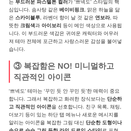
는
부드러운 파스텔톤 컬러
가 ‘쁘넥도’ 스타일의 핵
심입니다. 솜사탕 같은
베이비핑크
, 맑은 하늘을 닮
은
스카이블루
, 라벤더 향이 날 것 같은
연보라
, 따
뜻한
크림색
과
아이보리
등이 메인 색상으로 사용됩
니다. 이 부드러운 색감은 귀여운 캐릭터와 어우러
져 테마 전체에 포근하고 사랑스러운 감성을 불어넣
습니다.
③ 복잡함은 NO! 미니멀하고
직관적인 아이콘
‘쁘넥도’ 테마는 ‘꾸민 듯 안 꾸민 듯’한 매력이 중요
합니다. 그래서 복잡하고 화려한 장식보다는
단순하
고 직관적인 아이콘
을 선호합니다. 친구 목록, 채팅,
더보기 등이 있는 하단 탭 메뉴나 새로운 메시지를
알리는 아이콘을 복잡한 그림 대신
단순한 도형이나
손으로 슥슥 그린 듯한 라인 드로잉 스타일
로 표현