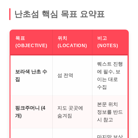
난초섬 핵심 목표 요약표
목표
위치
비고
(OBJECTIVE)
(LOCATION)
(NOTES)
퀘스트 진행
보라색 난초 수
에 필수, 보
섬 전역
집
이는 대로
수집
본문 위치
핑크주머니 (4
지도 곳곳에
정보를 반드
개)
숨겨짐
시 참고
마지막 보상