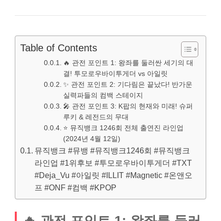
Table of Contents
🔥 관전 포인트 1: 왕좌를 둘러싼 세기의 대
결! 투모로우바이투게더 vs 아일릿
✨ 관전 포인트 2: 기다림은 끝났다! 반가운
실력파들의 컴백 스테이지
🎤 관전 포인트 3: K팝의 현재와 미래! 슈퍼
루키 & 레전드의 무대
⭐ 뮤직뱅크 1246회 전체 출연진 라인업
(2024년 4월 12일)
뮤직뱅크 #뮤뱅 #뮤직뱅크1246회 #뮤직뱅크
라인업 #1위후보 #투모로우바이투게더 #TXT
#Deja_Vu #아일릿 #ILLIT #Magnetic #온앤오
프 #ONF #컴백 #KPOP
🔥 관전 포인트 1: 왕좌를 둘러