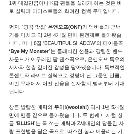
1위 대결만큼이나 K팝 팬들을 설레게 하는 것은 바
로 실력파 아티스트들의 화려한 컴백 무대입니다.
먼저, ‘명곡 맛집’
온앤오프(ONF)
가 멤버들의 군백
기를 마치고 약 2년 4개월 만에 완전체로 돌아왔습
니다. 미니 8집 ‘BEAUTIFUL SHADOW’의 타이틀곡
‘Bye My Monster’
는 클래식한 선율과 강렬한 밴드
사운드가 어우러진 팝 댄스곡으로, 온앤오프 특유의
서사와 한층 깊어진 감성을 담아냈습니다. 독보적인
콘셉트와 라이브 실력으로 정평이 난 그룹인 만큼,
이번 무대에서 어떤 전율을 선사할지 벌써부터 기대
됩니다.
상큼 발랄한 매력의
우아!(woo!ah!)
역시 1년 5개월
만에 팬들 곁으로 돌아왔습니다. 두 번째 디지털 싱
글
‘BLUSH’
는 톡 쏘는 매력과 Z세대만의 당돌한 사
랑 표현법을 담은 곡으로, 따스한 봄과 어울리는 기