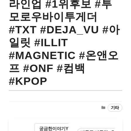
라인업 #1위후보 #투
모로우바이투게더
#TXT #DEJA_VU #아
일릿 #ILLIT
#MAGNETIC #온앤오
프 #ONF #컴백
#KPOP
Categories
기타
궁금한이야기Y