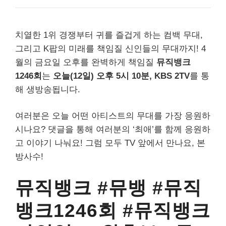
치열한 1위 경쟁부터 귀를 즐겁게 하는 컴백 무대,
그리고 K팝의 미래를 책임질 신인들의 무대까지! 4
월의 금요일 오후를 완벽하게 책임질
뮤직뱅크
1246회
는
오늘(12일) 오후 5시 10분, KBS 2TV
를 통
해 생방송됩니다.
여러분은 오늘 어떤 아티스트의 무대를 가장 응원하
시나요? 댓글을 통해 여러분의 ‘최애’를 함께 응원하
고 이야기 나눠요! 그럼 모두 TV 앞에서 만나요, 본
방사수!
뮤직뱅크 #뮤뱅 #뮤직
뱅크1246회 #뮤직뱅크