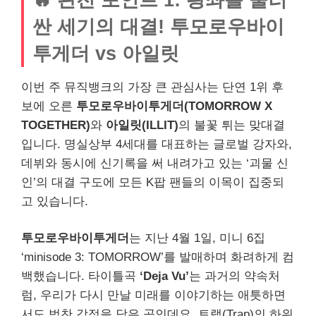
싼 세기의 대결! 투모로우바이
투게더 vs 아일릿
이번 주 뮤직뱅크의 가장 큰 관심사는 단연 1위 후
보에 오른
투모로우바이투게더(TOMORROW X
TOGETHER)
와
아일릿(ILLIT)
의 불꽃 튀는 맞대결
입니다. 명실상부 4세대를 대표하는 글로벌 강자와,
데뷔와 동시에 신기록을 써 내려가고 있는 ‘괴물 신
인’의 대결 구도에 모든 K팝 팬들의 이목이 집중되
고 있습니다.
투모로우바이투게더
는 지난 4월 1일, 미니 6집
‘minisode 3: TOMORROW’를 발매하며 화려하게 컴
백했습니다. 타이틀곡
‘Deja Vu’
는 과거의 약속처
럼, 우리가 다시 만날 미래를 이야기하는 애틋하면
서도 벅찬 감정을 담은 곡인데요. 트랩(Trap)의 하위