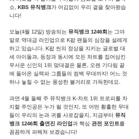
소,
KBS 뮤직뱅크
가 어김없이 우리 곁을 찾아왔습
니다!
오늘(4월 12일) 방송되는
뮤직뱅크 1246회
는 그야
말로 역대급 라인업으로 K팝 팬들의 심장을 설레게
하고 있습니다. K팝 씬의 정상을 지키는 글로벌 대
세 아이돌과, 등장과 동시에 모든 차트를 집어삼킨
무서운 신인의 1위 맞대결은 물론, 오랜 기다림 끝
에 돌아온 실력파 그룹들의 컴백 무대까지! 어느 것
하나 놓칠 수 없는 풍성한 볼거리로 가득한데요.
과연 4월 둘째 주 뮤직뱅크 K-차트 1위 트로피를 차
지할 주인공은 누가 될 것인지, 또 어떤 황홀한 무대
들이 우리의 눈과 귀를 사로잡을지, 지금부터
뮤직
뱅크 1246회 출연진 라인업
과 핵심
관전 포인트
를
꼼꼼하게 파헤쳐 보겠습니다!