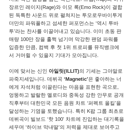
장르인 레이지(Rage)와 이모 록(Emo Rock)이 결합
된 독특한 사운드 위로 펼쳐지는 투모로우바이투게
더만의 파워풀하고 섬세한 퍼포먼스는 ‘역시 투바
투’라는 찬사를 이끌어내고 있습니다. 이미 초동 판
매량 100만 장을 훌쩍 넘기며 막강한 팬덤 파워를
입증한 만큼, 컴백 후 첫 1위 트로피를 뮤직뱅크에
서 거머쥘 수 있을지 기대가 모아집니다.
이에 맞서는 신인
아일릿(ILLIT)
의 기세는 그야말로
파죽지세입니다. 데뷔곡
‘Magnetic’
은 좋아하는 너
에게 자석처럼 이끌린다는 마음을 표현한 곡으로,
엉뚱하고 발랄한 멜로디와 중독성 강한 안무로 공개
직후부터 대한민국 모든 음원 차트 ‘퍼펙트 올킬’을
달성하는 기염을 토했습니다. 특히 K팝 그룹 최초로
데뷔곡이 빌보드 ‘핫 100’ 차트에 진입하는 대기록을
세우며 ‘하이브 막내딸’의 저력을 제대로 보여주고