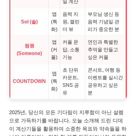
일 계산
앱
음력 지
부모님 생신 등
Sol (솔)
(특
원, 캘린
음력 기념일 관
화)
더 뷰
리가 중요한 분
앱
커플 문
연인과 특별한
썸원
(커
답, 소통
추억을 만들고
(Someone)
플)
기능
싶은 커플
초 단위
콘서트, 여행 등
앱
카운트,
이벤트를 실시간
COUNTDOWN
(특
SNS 공
공유하고 싶은
화)
유
분
2025년, 당신의 모든 기다림이 지루함이 아닌 설렘
으로 가득하기를 바랍니다. 오늘 소개해 드린 디데
이 계산기들을 활용하여 소중한 목표와 약속들을 하