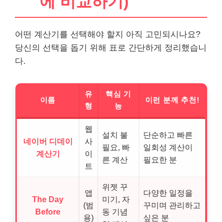
에 비교하기)
어떤 계산기를 선택해야 할지 아직 고민되시나요?
당신의 선택을 돕기 위해 표로 간단하게 정리했습니
다.
유
핵심 기
이름
이런 분께 추천!
형
능
웹
설치 불
단순하고 빠른
네이버 디데이
사
필요, 빠
일회성 계산이
계산기
이
른 계산
필요한 분
트
위젯 꾸
앱
다양한 일정을
The Day
미기, 자
(범
꾸미며 관리하고
Before
동 기념
용)
싶은 분