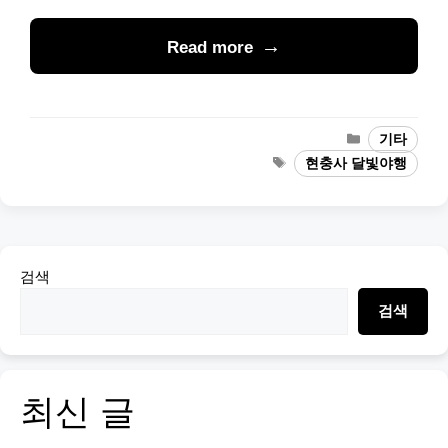
Read more
Categories
기타
Tags
현충사 달빛야행
검색
검색
최신 글