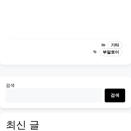
Categories
기타
Tags
부알로이
검색
검색
최신 글