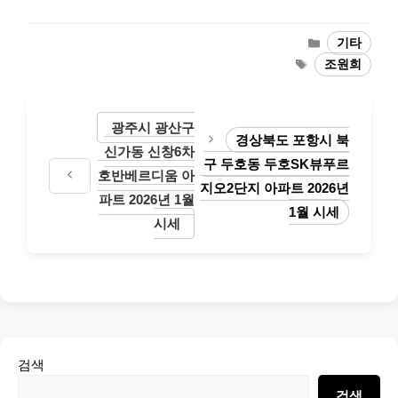
Categories
기타
Tags
조원희
광주시 광산구
경상북도 포항시 북
신가동 신창6차
구 두호동 두호SK뷰푸르
호반베르디움 아
지오2단지 아파트 2026년
파트 2026년 1월
1월 시세
시세
검색
검색