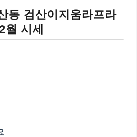
검산동 검산이지움라프라
12월 시세
요