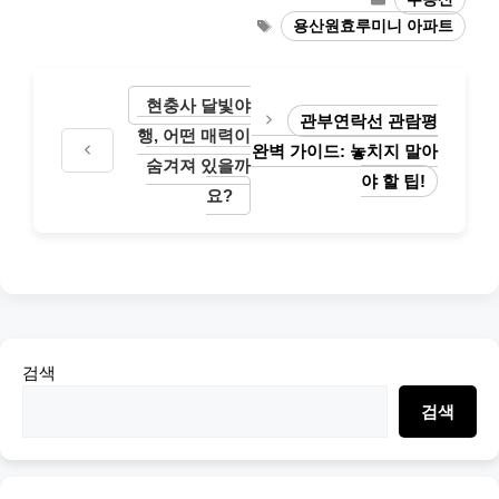
Tags
용산원효루미니 아파트
현충사 달빛야
관부연락선 관람평
행, 어떤 매력이
완벽 가이드: 놓치지 말아
숨겨져 있을까
야 할 팁!
요?
검색
검색