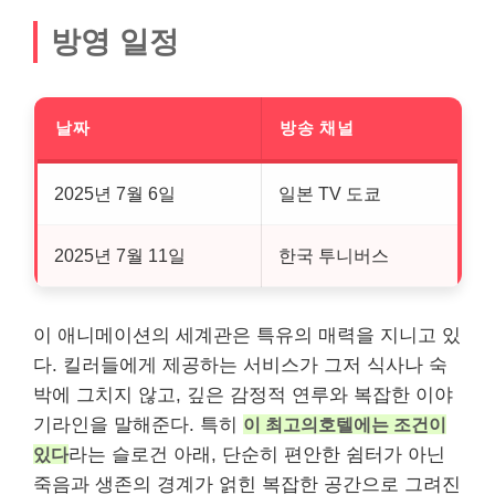
방영 일정
날짜
방송 채널
2025년 7월 6일
일본 TV 도쿄
2025년 7월 11일
한국 투니버스
이 애니메이션의 세계관은 특유의 매력을 지니고 있
다. 킬러들에게 제공하는 서비스가 그저 식사나 숙
박에 그치지 않고, 깊은 감정적 연루와 복잡한 이야
기
라인
을 말해준다. 특히
이 최고의호텔에는 조건이
있다
라는 슬로건 아래, 단순히 편안한 쉼터가 아닌
죽음과 생존의 경계가 얽힌 복잡한 공간으로 그려진