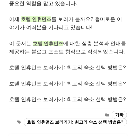
중요한 역할을 맡고 있습니다.
이제
호텔 인휴먼즈
를 보러가 볼까요? 흥미로운 이
야기가 여러분을 기다리고 있습니다!
이 문서는
호텔 인휴먼즈
에 대한 심층 분석과 안내를
제공하는 블로그 포스트 형식으로 작성되었습니다.
호텔 인휴먼즈 보러가기: 최고의 숙소 선택 방법은?
호텔 인휴먼즈 보러가기: 최고의 숙소 선택 방법은?
호텔 인휴먼즈 보러가기: 최고의 숙소 선택 방법은?
Categories
기타
Tags
호텔 인휴먼즈 보러가기: 최고의 숙소 선택 방법은?