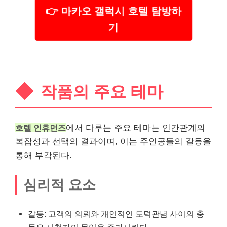
👉 마카오 갤럭시 호텔 탐방하
기
작품의 주요 테마
호텔 인휴먼즈
에서 다루는 주요 테마는 인간관계의
복잡성과 선택의 결과이며, 이는 주인공들의 갈등을
통해 부각된다.
심리적 요소
갈등: 고객의 의뢰와
개인
적인 도덕관념 사이의 충